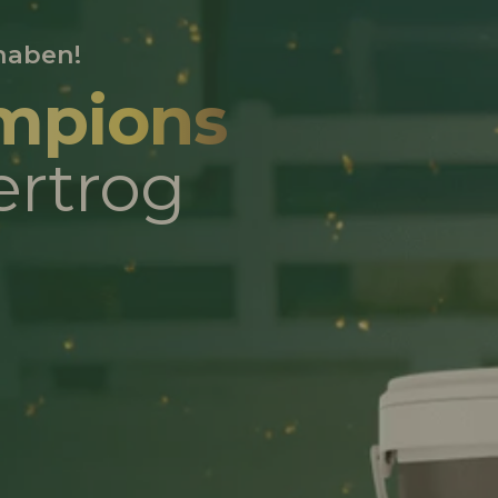
 haben!
mpions
ertrog