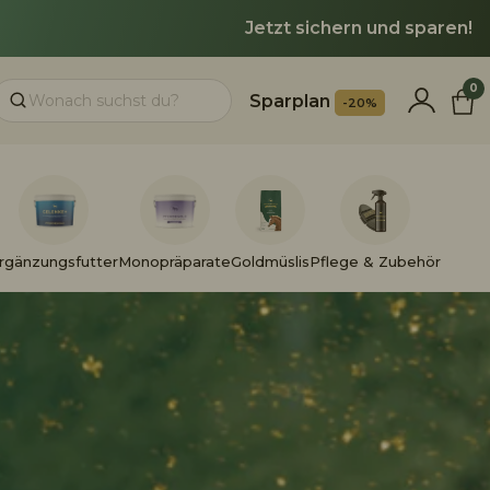
Jetzt sichern und sparen!
0
Sparplan
-20%
Suchen
rgänzungsfutter
Monopräparate
Goldmüslis
Pflege & Zubehör