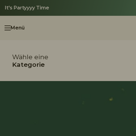
Zum Inhalt springen
↵
↵
↵
Zum Inhalt springen
Zum Menü springen
Barrierefreiheits-Widget öffnen
It's Partyyyy Time
Menü
Menü öffnen
Wähle eine
Kategorie