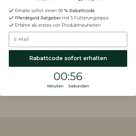
Erhalte sofort einen
10 % Rabattcode
Muskeln+
Magen
Pferdegold Ratgeber
mit 5 Fütterungstipps
Erfahre als erstes von Produktneuheiten
(972)
(341)
CHF 124.00
CHF 124.00
CHF 82.67 / kg
CHF 82.67 / kg
Rabattcode sofort erhalten
Jetzt kaufen
Jetzt kaufen
0
:
Countdown ends in:
54
00
:
54
Minuten Sekunden