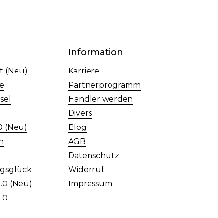
Information
t (Neu)
Karriere
te
Partnerprogramm
sel
Händler werden
10.840
Bewertungen
Divers
0 (Neu)
Blog
n
AGB
n
4,8
rating
81
bewertungen
Datenschutz
gsglück
Widerruf
.0 (Neu)
Impressum
.0