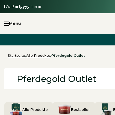
Zum Inhalt springen
↵
↵
↵
Zum Inhalt springen
Zum Menü springen
Barrierefreiheits-Widget öffnen
It's Partyyyy Time
Menü
Menü öffnen
Startseite
Alle Produkte
Pferdegold Outlet
Pferdegold Outlet
Alle Produkte
Bestseller