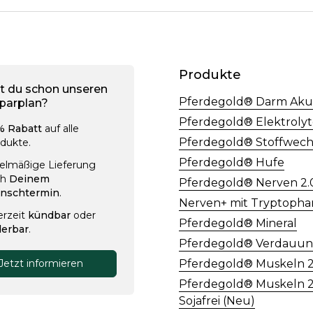
Produkte
t du schon unseren
Pferdegold® Darm Aku
parplan?
Pferdegold® Elektroly
% Rabatt
auf alle
Pferdegold® Stoffwech
dukte.
Pferdegold® Hufe
elmäßige Lieferung
ch
Deinem
Pferdegold® Nerven 2.
nschtermin
.
Nerven+ mit Tryptopha
4,8
rating
3.710
bewertunge
erzeit
kündbar
oder
Pferdegold® Mineral
erbar
.
Pferdegold® Verdauun
Jetzt informieren
Pferdegold® Muskeln 2
Pferdegold® Muskeln 2
Sojafrei (Neu)