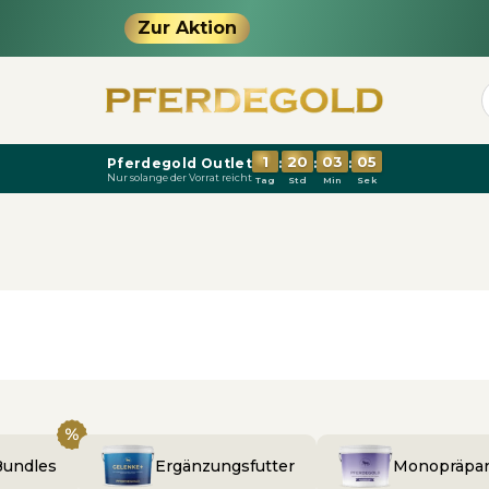
Zur Aktion
1
20
03
04
Pferdegold Outlet
:
:
:
Nur solange der Vorrat reicht
Tag
Std
Min
Sek
Bundles
Ergänzungsfutter
Monopräpar