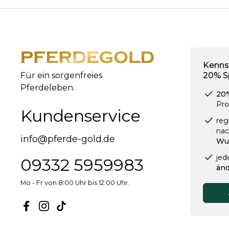
Kenns
Für ein sorgenfreies
20% S
Pferdeleben.
20
Pro
Kundenservice
reg
na
info@pferde-gold.de
Wu
jed
09332 5959983
änd
Mo - Fr von 8:00 Uhr bis 12:00 Uhr.
Facebook
Instagram
TikTok